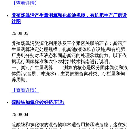
【查看详情】
养殖场粪污产生量测算和化粪池规模，有机肥生产厂房设
计图
26-08-05
养殖场粪污资源化利用涉及三个紧密关联的环节：粪污产
生量测算决定处理规模，化粪池(液体贮存设施)和有机肥
厂房则分别对应液态和固态粪污的处理承载能力。以下依
据现行国家标准和农业农村部技术指南进行说明。
一、粪污产生量测算 测算的核心是区分固体粪便和液
体粪污(含尿、冲洗水)，主要依据畜禽种类、存栏量和饲
养周期。
【查看详情】
硫酸铵加氯化铵好挤压吗?
26-08-04
硫酸铵和氯化铵的混合物非常适合用挤压法造粒，这在实