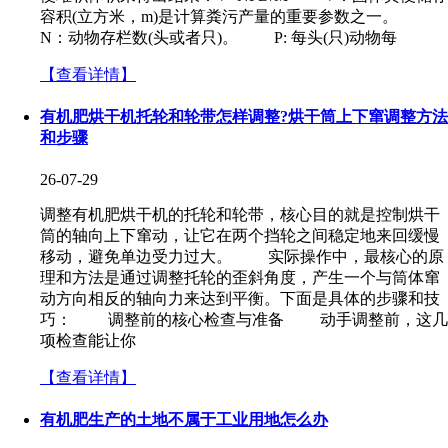
容积(立方米，m)是计算粪污产量的重要参数之一。
N：动物存栏数(头或者只)。 P: 每头(只)动物每
【查看详情】
有机肥烘干机托轮和轮带怎样调整?烘干筒上下窜调整方法
和步骤
26-07-29
调整有机肥烘干机的托轮和轮带，核心目的就是控制烘干
筒的轴向上下窜动，让它在两个挡轮之间稳定地来回缓慢
移动，避免单边受力过大。 实际操作中，最核心的原
理和方法是通过调整托轮的歪斜角度，产生一个与筒体窜
动方向相反的轴向力来达到平衡。下面是具体的步骤和技
巧： 调整前的核心检查与准备 动手调整前，这几
项检查能让你
【查看详情】
有机肥生产的土地不属于工业用地怎么办