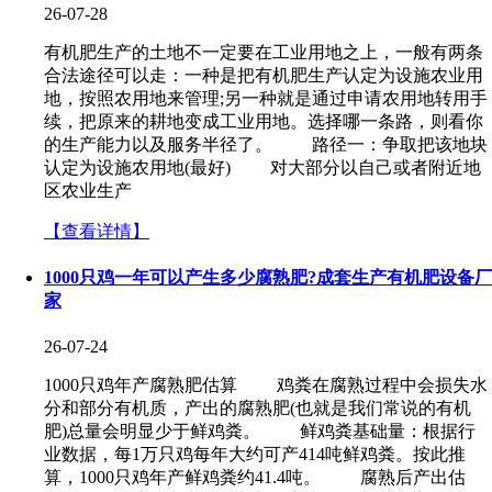
26-07-28
有机肥生产的土地不一定要在工业用地之上，一般有两条
合法途径可以走：一种是把有机肥生产认定为设施农业用
地，按照农用地来管理;另一种就是通过申请农用地转用手
续，把原来的耕地变成工业用地。选择哪一条路，则看你
的生产能力以及服务半径了。 路径一：争取把该地块
认定为设施农用地(最好) 对大部分以自己或者附近地
区农业生产
【查看详情】
1000只鸡一年可以产生多少腐熟肥?成套生产有机肥设备厂
家
26-07-24
1000只鸡年产腐熟肥估算 鸡粪在腐熟过程中会损失水
分和部分有机质，产出的腐熟肥(也就是我们常说的有机
肥)总量会明显少于鲜鸡粪。 鲜鸡粪基础量：根据行
业数据，每1万只鸡每年大约可产414吨鲜鸡粪。按此推
算，1000只鸡年产鲜鸡粪约41.4吨。 腐熟后产出估