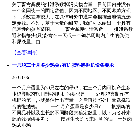
关于畜禽粪便的排泄系数和污染物含量，目前国内并没有
一个全国统一的固定数值。因为不同地区、不同养殖方式
下，系数差异较大，在具体研究中通常会根据当地情况选
定参数。不过，基于大量的研究，我们可以给出一个具有
代表性的参考范围。 畜禽粪便排泄系数 排泄系数
通常指每头(只)畜禽在一天或一个饲养周期内产生的粪便
和尿液量。由
【查看详情】
一只鸡三个月多少鸡粪?有机肥料翻抛机设备要求
26-08-06
一个月产蛋量为30只左右的母鸡，在三个月内可以产生多
少鸡粪呢?有机肥料翻抛机的要求是 处理鸡粪制作有
机肥的第一步就是估计出产量，之后再按照处理量选择适
合的翻抛机。 一个月产蛋量是多少只? 根据鸡的
不同品种以及生长的不同阶段来确定数量，以下为各种来
源的数据供参考： 按照生长阶段来计算的话，一只肉
鸡从小鸡