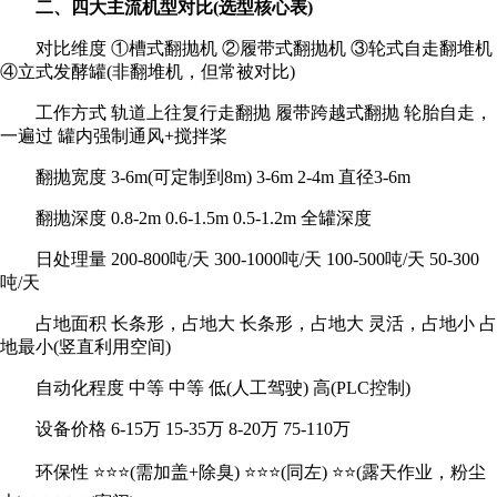
二、四大主流机型对比(选型核心表)
对比维度 ①槽式翻抛机 ②履带式翻抛机 ③轮式自走翻堆机
④立式发酵罐(非翻堆机，但常被对比)
工作方式 轨道上往复行走翻抛 履带跨越式翻抛 轮胎自走，
一遍过 罐内强制通风+搅拌桨
翻抛宽度 3-6m(可定制到8m) 3-6m 2-4m 直径3-6m
翻抛深度 0.8-2m 0.6-1.5m 0.5-1.2m 全罐深度
日处理量 200-800吨/天 300-1000吨/天 100-500吨/天 50-300
吨/天
占地面积 长条形，占地大 长条形，占地大 灵活，占地小 占
地最小(竖直利用空间)
自动化程度 中等 中等 低(人工驾驶) 高(PLC控制)
设备价格 6-15万 15-35万 8-20万 75-110万
环保性 ⭐⭐⭐(需加盖+除臭) ⭐⭐⭐(同左) ⭐⭐(露天作业，粉尘