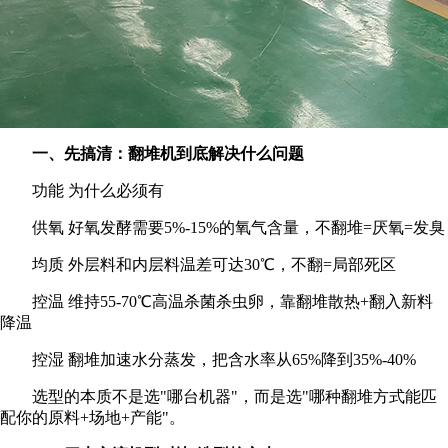
一、先搞清：翻堆机到底解决什么问题
功能 为什么必须有
供氧 好氧发酵需要5%-15%的氧气含量，不翻堆=厌氧=发臭
均质 外层料和内层料温差可达30℃，不翻=局部死区
控温 维持55-70℃高温杀菌杀虫卵，靠翻堆散热+翻入新料
降温
控湿 翻堆加速水分蒸发，把含水率从65%降到35%-40%
选型的本质不是选"哪台机器"，而是选"哪种翻堆方式能匹
配你的原料+场地+产能"。