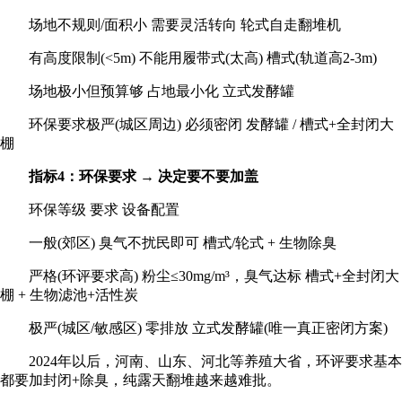
场地不规则/面积小 需要灵活转向 轮式自走翻堆机
有高度限制(<5m) 不能用履带式(太高) 槽式(轨道高2-3m)
场地极小但预算够 占地最小化 立式发酵罐
环保要求极严(城区周边) 必须密闭 发酵罐 / 槽式+全封闭大
棚
指标4：环保要求 → 决定要不要加盖
环保等级 要求 设备配置
一般(郊区) 臭气不扰民即可 槽式/轮式 + 生物除臭
严格(环评要求高) 粉尘≤30mg/m³，臭气达标 槽式+全封闭大
棚 + 生物滤池+活性炭
极严(城区/敏感区) 零排放 立式发酵罐(唯一真正密闭方案)
2024年以后，河南、山东、河北等养殖大省，环评要求基本
都要加封闭+除臭，纯露天翻堆越来越难批。