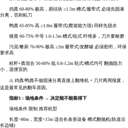
鸡粪 60-80% 极高，易结块 ≥1.5m 槽式/履带式 必须先固液
分离，否则粘刀
鸭粪 65-85% 高 ≥1.8m 履带式(爬坡能力强) 同样先脱水
猪粪 60-75% 中等 1.0-1.5m 槽式/轮式 纤维多，刀片要耐磨
污泥/餐厨 70-90% 极高 ≥2m 履带式/发酵罐 必须密闭，环保
要求高
秸秆+粪混合 50-60% 低 0.8-1.2m 轮式/槽式均可 翻抛阻力
小，选便宜的
⚠️ 鸡粪/鸭粪不做固液分离直接上翻堆机 = 刀片两周报废，
这是最常见的翻车原因。
指标3：场地条件 → 决定能不能装得下
场地条件 限制 推荐机型
长度>80m，宽度<15m 适合长条形设备 槽式翻抛机(轨道沿
长边铺)