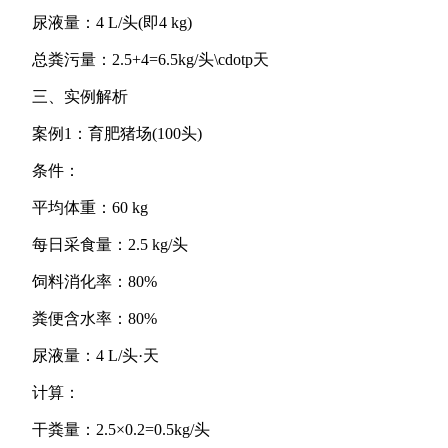
尿液量：4 L/头(即4 kg)
总粪污量：2.5+4=6.5kg/头\cdotp天
三、实例解析
案例1：育肥猪场(100头)
条件：
平均体重：60 kg
每日采食量：2.5 kg/头
饲料消化率：80%
粪便含水率：80%
尿液量：4 L/头·天
计算：
干粪量：2.5×0.2=0.5kg/头