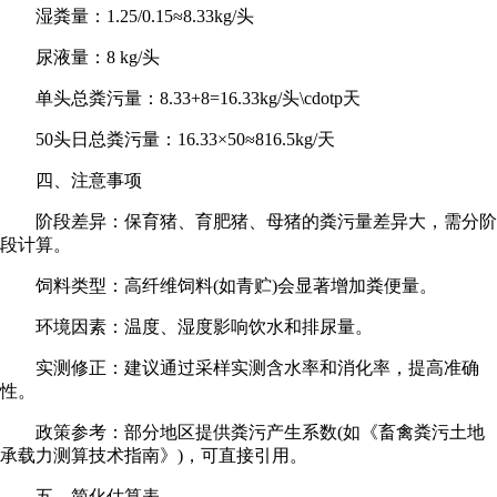
湿粪量：1.25/0.15≈8.33kg/头
尿液量：8 kg/头
单头总粪污量：8.33+8=16.33kg/头\cdotp天
50头日总粪污量：16.33×50≈816.5kg/天
四、注意事项
阶段差异：保育猪、育肥猪、母猪的粪污量差异大，需分阶
段计算。
饲料类型：高纤维饲料(如青贮)会显著增加粪便量。
环境因素：温度、湿度影响饮水和排尿量。
实测修正：建议通过采样实测含水率和消化率，提高准确
性。
政策参考：部分地区提供粪污产生系数(如《畜禽粪污土地
承载力测算技术指南》)，可直接引用。
五、简化估算表